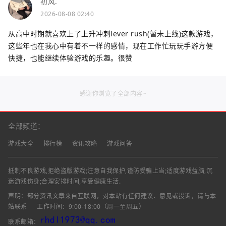
初风.
2026-08-08 02:40
从高中时期就喜欢上了上升冲刺lever rush(暂未上线)这款游戏，
这些年也在我心中有着不一样的感情，现在工作忙玩玩手游方便
快捷，也能继续体验游戏的乐趣。很赞
感谢你浏览了全部内容~
全部频道：
游戏大全
排行榜
资讯攻略
游戏问答
抵制不良游戏,拒绝盗版游戏;注意自我保护,谨防受骗上当;适度游戏益脑,沉
迷游戏伤身;合理安排时间,享受健康生活.
声明：部分资讯文章来自互联网，对本站有任何建议、意见或投诉，请与本
站联系
工作时间：9:00-18:00（周一至周五）
联系邮箱：