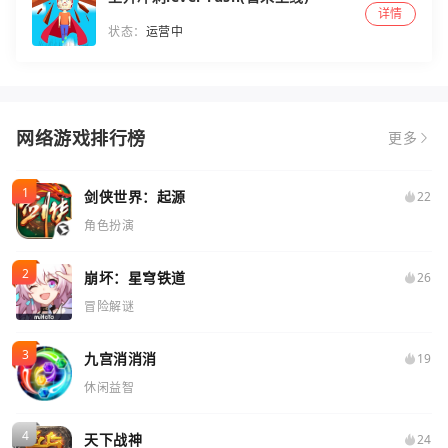
详情
状态：
运营中
网络游戏排行榜
更多
剑侠世界：起源
22
角色扮演
崩坏：星穹铁道
26
冒险解谜
九宫消消消
19
休闲益智
天下战神
24