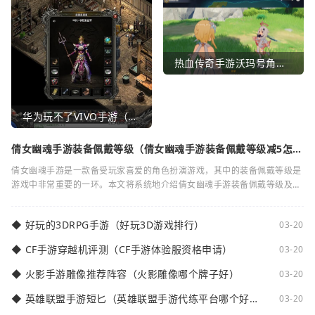
热血传奇手游沃玛号角（热血传奇沃玛装备隐藏属性）
华为玩不了VIVO手游（华为玩不了VIVO手游怎么办）
倩女幽魂手游装备佩戴等级（倩女幽魂手游装备佩戴等级减5怎么
弄）
倩女幽魂手游是一款备受玩家喜爱的角色扮演游戏，其中的装备佩戴等级是
游戏中非常重要的一环。本文将系统地介绍倩女幽魂手游装备佩戴等级及其
减5的相关知识。装备佩戴等级是指在倩女
◆
好玩的3DRPG手游（好玩3D游戏排行）
03-20
◆
CF手游穿越机评测（CF手游体验服资格申请）
03-20
◆
火影手游雕像推荐阵容（火影雕像哪个牌子好）
03-20
◆
英雄联盟手游短匕（英雄联盟手游代练平台哪个好
03-20
点）