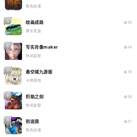
角色扮演
绘画成路
20
赛车竞速
写实肖像maker
24
休闲益智
悬空城九游版
18
卡牌游戏
炽焰之剑
26
休闲益智
别追我
21
角色扮演