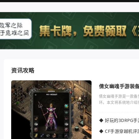
资讯攻略
倩女幽魂手游装
倩女幽魂手游是一款备
环。本文将系统地介绍
◆
好玩的3DRPG
◆
CF手游穿越机评