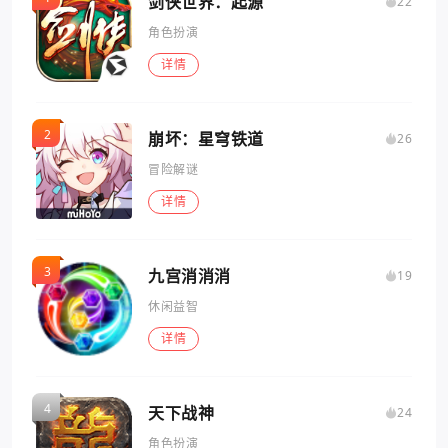
剑侠世界：起源
22
角色扮演
详情
崩坏：星穹铁道
26
冒险解谜
详情
九宫消消消
19
休闲益智
详情
天下战神
24
角色扮演