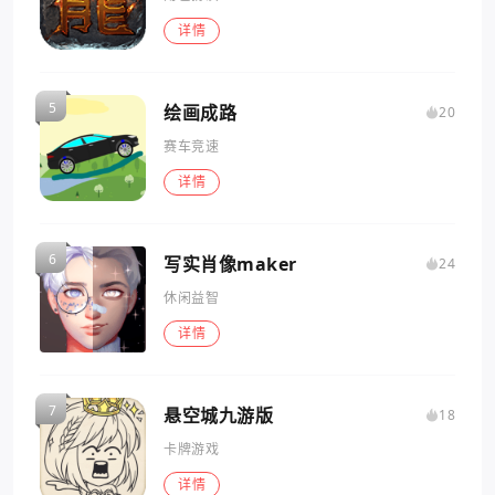
详情
绘画成路
20
赛车竞速
详情
写实肖像maker
24
休闲益智
详情
悬空城九游版
18
卡牌游戏
详情