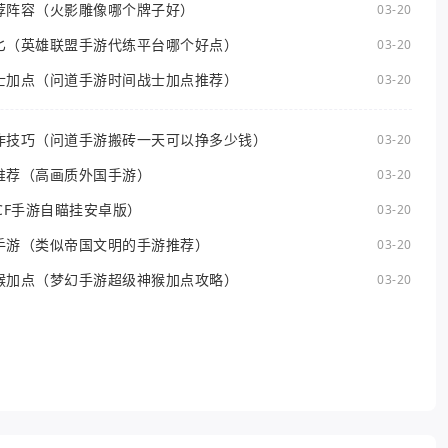
荐阵容（火影雕像哪个牌子好）
03-20
匕（英雄联盟手游代练平台哪个好点）
03-20
士加点（问道手游时间战士加点推荐）
03-20
作技巧（问道手游搬砖一天可以挣多少钱）
03-20
推荐（高画质外国手游）
03-20
CF手游自瞄挂安卓版）
03-20
手游（类似帝国文明的手游推荐）
03-20
猴加点（梦幻手游超级神猴加点攻略）
03-20