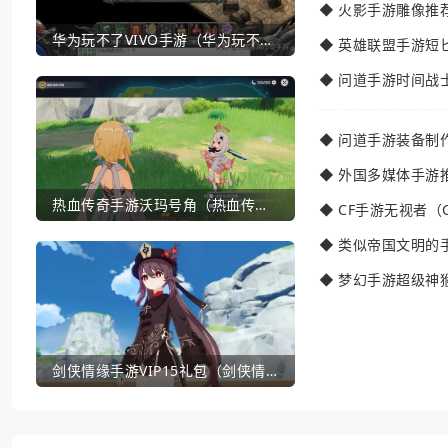
◆
火影手游雕像推
华为玩不了VIVO手游（华为玩不了VIVO手游怎么办）
◆
英雄联盟手游短
◆
问道手游时间战
◆
问道手游装备制
◆
外国多媒体手游
热血传奇手游沃玛号角（热血传奇沃玛装备隐藏属性）
◆
CF手游无视者（
◆
类似帝国文明的
◆
梦幻手游超级神
剑侠情缘手游VIP15礼包（剑侠情缘手游VIP1到18一共要花多少钱）