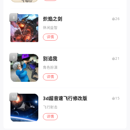
炽焰之剑
26
休闲益智
详情
别追我
21
角色扮演
详情
3d超音速飞行修改版
15
飞行射击
详情