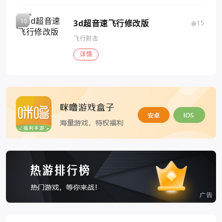
3d超音速飞行修改版
15
飞行射击
详情