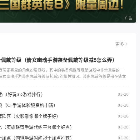
广告
更多
备佩戴等级（倩女幽魂手游装备佩戴等级减5怎么弄）
受玩家喜爱的角色扮演游戏，其中的装备佩戴等级是游戏中非常重要的一
倩女幽魂手游装备佩戴等级及其减5的相关知识。装备佩戴等级是指在倩女
手游（好玩3D游戏排行）
03-20
测（CF手游体验服资格申请）
03-20
荐阵容（火影雕像哪个牌子好）
03-20
匕（英雄联盟手游代练平台哪个好点）
03-20
士加点（问道手游时间战士加点推荐）
03-20