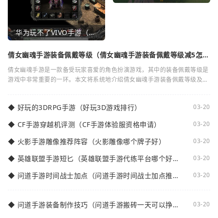
华为玩不了VIVO手游（华为玩不了VIVO手游怎么办）
倩女幽魂手游装备佩戴等级（倩女幽魂手游装备佩戴等级减5怎么
弄）
倩女幽魂手游是一款备受玩家喜爱的角色扮演游戏，其中的装备佩戴等级是
游戏中非常重要的一环。本文将系统地介绍倩女幽魂手游装备佩戴等级及其
减5的相关知识。装备佩戴等级是指在倩女
◆
好玩的3DRPG手游（好玩3D游戏排行）
03-20
◆
CF手游穿越机评测（CF手游体验服资格申请）
03-20
◆
火影手游雕像推荐阵容（火影雕像哪个牌子好）
03-20
◆
英雄联盟手游短匕（英雄联盟手游代练平台哪个好
03-20
点）
◆
问道手游时间战士加点（问道手游时间战士加点推
03-20
荐）
◆
问道手游装备制作技巧（问道手游搬砖一天可以挣多
03-20
少钱）