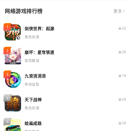
网络游戏排行榜
更多
剑侠世界：起源
22
角色扮演
崩坏：星穹铁道
26
冒险解谜
九宫消消消
19
休闲益智
天下战神
24
角色扮演
绘画成路
20