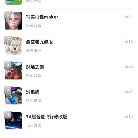
赛车竞速
写实肖像maker
24
休闲益智
悬空城九游版
18
卡牌游戏
炽焰之剑
26
休闲益智
别追我
21
角色扮演
3d超音速飞行修改版
15
飞行射击