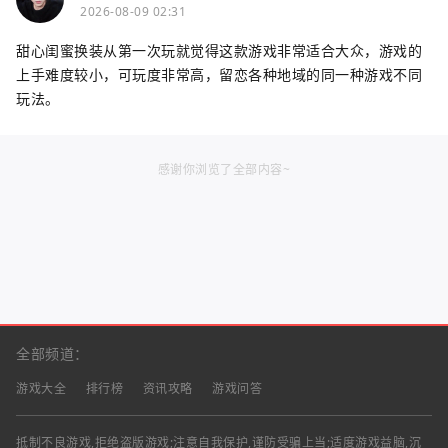
2026-08-09 02:31
甜心闺蜜换装从第一次玩就觉得这款游戏非常适合大众，游戏的
上手难度较小，可玩度非常高，留恋各种地域的同一种游戏不同
玩法。
感谢你浏览了全部内容~
全部频道：
游戏大全
排行榜
资讯攻略
游戏问答
抵制不良游戏,拒绝盗版游戏;注意自我保护,谨防受骗上当;适度游戏益脑,沉