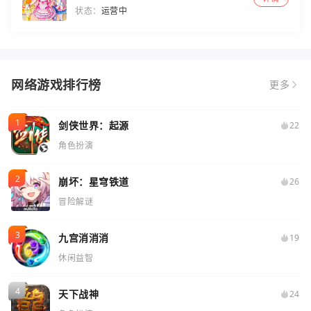
状态：
运营中
网络游戏排行榜
更多
剑侠世界：起源
22
角色扮演
崩坏：星穹铁道
26
冒险解谜
九宫消消消
19
休闲益智
天下战神
24