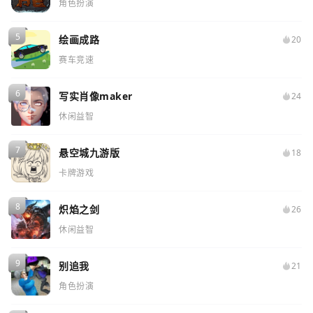
角色扮演
绘画成路
20
赛车竞速
写实肖像maker
24
休闲益智
悬空城九游版
18
卡牌游戏
炽焰之剑
26
休闲益智
别追我
21
角色扮演