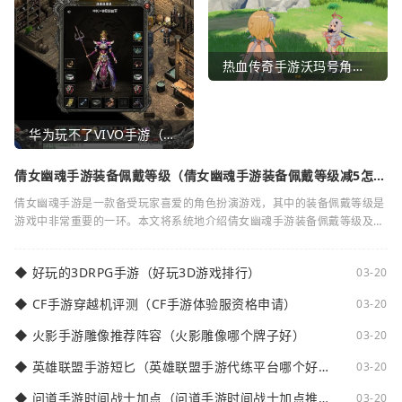
热血传奇手游沃玛号角（热血传奇沃玛装备隐藏属性）
华为玩不了VIVO手游（华为玩不了VIVO手游怎么办）
倩女幽魂手游装备佩戴等级（倩女幽魂手游装备佩戴等级减5怎么
弄）
倩女幽魂手游是一款备受玩家喜爱的角色扮演游戏，其中的装备佩戴等级是
游戏中非常重要的一环。本文将系统地介绍倩女幽魂手游装备佩戴等级及其
减5的相关知识。装备佩戴等级是指在倩女
◆
好玩的3DRPG手游（好玩3D游戏排行）
03-20
◆
CF手游穿越机评测（CF手游体验服资格申请）
03-20
◆
火影手游雕像推荐阵容（火影雕像哪个牌子好）
03-20
◆
英雄联盟手游短匕（英雄联盟手游代练平台哪个好
03-20
点）
◆
问道手游时间战士加点（问道手游时间战士加点推
03-20