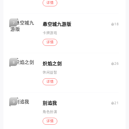
详情
悬空城九游版
18
卡牌游戏
详情
炽焰之剑
26
休闲益智
详情
别追我
21
角色扮演
详情