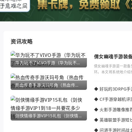
资讯攻略
倩女幽魂手游装
华为玩不了VIVO手游（华为玩不了VIVO手游怎么办）
倩女幽魂手游是一款备
环。本文将系统地介绍
热血传奇手游沃玛号角（热血传奇沃玛装备隐藏属性）
◆
好玩的3DRPG
◆
CF手游穿越机评
◆
火影手游雕像推
剑侠情缘手游VIP15礼包（剑侠情缘手游VIP1到18一共要花多少钱）
◆
英雄联盟手游短
◆
问道手游时间战