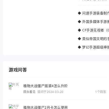
◆
问道手游装备制
◆
外国多媒体手游
◆
CF手游无视者（
◆
类似帝国文明的
◆
梦幻手游超级神
游戏问答
植物大战僵尸摇滚4怎么升阶
回头看见
提问于2024-03-20
1个回答
植物大战僵尸2月卡怎么使用