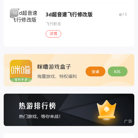
3d超音速飞行修改版
15
飞行射击
详情