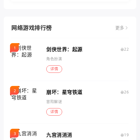
网络游戏排行榜
更多
剑侠世界：起源
22
角色扮演
详情
崩坏：星穹铁道
26
冒险解谜
详情
九宫消消消
19