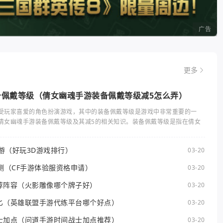
广告
更多
备佩戴等级（倩女幽魂手游装备佩戴等级减5怎么弄）
受玩家喜爱的角色扮演游戏，其中的装备佩戴等级是游戏中非常重要的一
倩女幽魂手游装备佩戴等级及其减5的相关知识。装备佩戴等级是指在倩女
手游（好玩3D游戏排行）
03-20
测（CF手游体验服资格申请）
03-20
荐阵容（火影雕像哪个牌子好）
03-20
匕（英雄联盟手游代练平台哪个好点）
03-20
士加点（问道手游时间战士加点推荐）
03-20