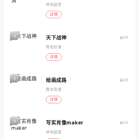
休闲益智
详情
天下战神
24
角色扮演
详情
绘画成路
20
赛车竞速
详情
写实肖像maker
24
休闲益智