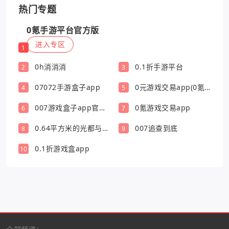
热门专题
0氪手游平台官方版
进入专区
1
0h消消消
0.1折手游平台
2
3
07072手游盒子app
0元游戏交易app(0氪
4
5
游戏盒)
007游戏盒子app官方
0氪游戏交易app
6
7
版
0.64平方米的光都与你
007追查到底
8
9
有关
0.1折游戏盒app
10