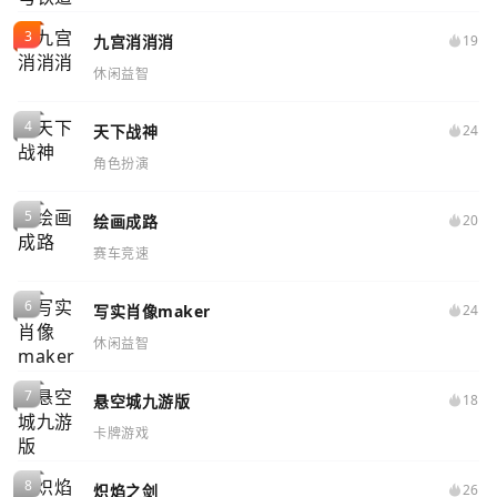
九宫消消消
19
休闲益智
天下战神
24
角色扮演
绘画成路
20
赛车竞速
写实肖像maker
24
休闲益智
悬空城九游版
18
卡牌游戏
炽焰之剑
26