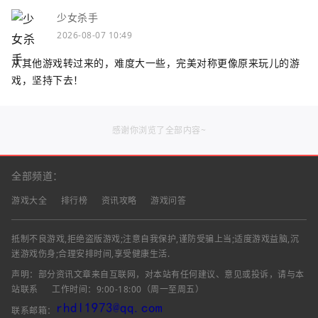
少女杀手
2026-08-07 10:49
从其他游戏转过来的，难度大一些，完美对称更像原来玩儿的游
戏，坚持下去！
感谢你浏览了全部内容~
全部频道：
游戏大全
排行榜
资讯攻略
游戏问答
抵制不良游戏,拒绝盗版游戏;注意自我保护,谨防受骗上当;适度游戏益脑,沉
迷游戏伤身;合理安排时间,享受健康生活.
声明：部分资讯文章来自互联网，对本站有任何建议、意见或投诉，请与本
站联系
工作时间：9:00-18:00（周一至周五）
联系邮箱：