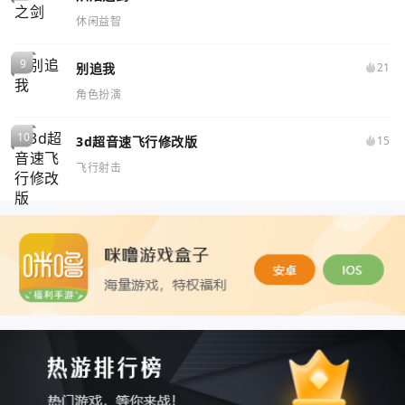
休闲益智
别追我
21
角色扮演
3d超音速飞行修改版
15
飞行射击