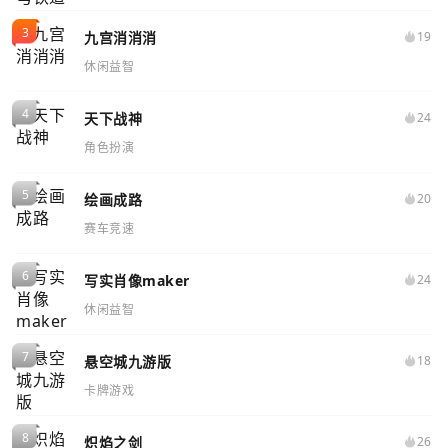
九宫消消消
19
休闲益智
天下战神
24
角色扮演
绘画成路
20
赛车竞速
写实肖像maker
24
休闲益智
悬空城九游版
18
卡牌游戏
炽焰之剑
26