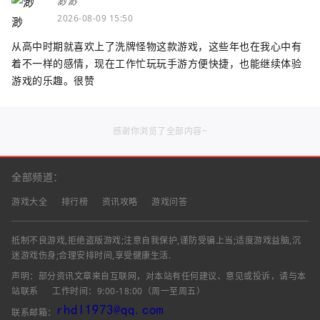
渺渺
2026-08-09 15:50
从高中时期就喜欢上了洗牌怪物这款游戏，这些年也在我心中有
着不一样的感情，现在工作忙玩玩手游方便快捷，也能继续体验
游戏的乐趣。很赞
感谢你浏览了全部内容~
全部频道：
游戏大全
排行榜
资讯攻略
游戏问答
抵制不良游戏,拒绝盗版游戏;注意自我保护,谨防受骗上当;适度游戏益脑,沉
迷游戏伤身;合理安排时间,享受健康生活.
声明：部分资讯文章来自互联网，对本站有任何建议、意见或投诉，请与本
站联系
工作时间：9:00-18:00（周一至周五）
联系邮箱：