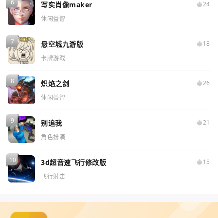
写实肖像maker
24
休闲益智
悬空城九游版
18
卡牌游戏
炽焰之剑
26
休闲益智
别追我
21
角色扮演
3d超音速飞行修改版
15
飞行射击