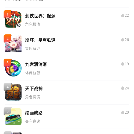
剑侠世界：起源
22
角色扮演
崩坏：星穹铁道
26
冒险解谜
九宫消消消
19
休闲益智
天下战神
24
角色扮演
绘画成路
20
赛车竞速