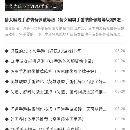
华为玩不了VIVO手游（华为玩不了VIVO手游怎么办）
倩女幽魂手游装备佩戴等级（倩女幽魂手游装备佩戴等级减5怎么
弄）
倩女幽魂手游是一款备受玩家喜爱的角色扮演游戏，其中的装备佩戴等级是
游戏中非常重要的一环。本文将系统地介绍倩女幽魂手游装备佩戴等级及其
减5的相关知识。装备佩戴等级是指在倩女
◆
好玩的3DRPG手游（好玩3D游戏排行）
03-20
◆
CF手游穿越机评测（CF手游体验服资格申请）
03-20
◆
火影手游雕像推荐阵容（火影雕像哪个牌子好）
03-20
◆
英雄联盟手游短匕（英雄联盟手游代练平台哪个好
03-20
点）
◆
问道手游时间战士加点（问道手游时间战士加点推
03-20
荐）
◆
问道手游装备制作技巧（问道手游搬砖一天可以挣多
03-20
少钱）
◆
外国多媒体手游推荐（高画质外国手游）
03-20
◆
CF手游无视者（CF手游自瞄挂安卓版）
03-20