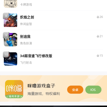
卡牌游戏
炽焰之剑
26
休闲益智
别追我
21
角色扮演
3d超音速飞行修改版
15
飞行射击