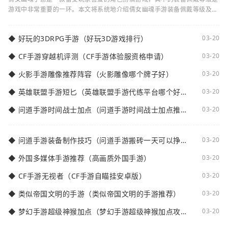
游戏中非常重要的一环。本文将系统地介绍倩女幽魂手游装备佩戴等级及其
减5的相关知识。装备佩戴等级是指在倩女
◆
好玩的3DRPG手游（好玩3D游戏排行）
03-20
◆
CF手游穿越机评测（CF手游体验服资格申请）
03-20
◆
火影手游雕像推荐阵容（火影雕像哪个牌子好）
03-20
◆
英雄联盟手游短匕（英雄联盟手游代练平台哪个好
03-20
点）
◆
问道手游时间战士加点（问道手游时间战士加点推
03-20
荐）
◆
问道手游装备制作技巧（问道手游搬砖一天可以挣多
03-20
少钱）
◆
外国多媒体手游推荐（高画质外国手游）
03-20
◆
CF手游无视者（CF手游自瞄挂安卓版）
03-20
◆
类似帝国文明的手游（类似帝国文明的手游推荐）
03-20
◆
梦幻手游超级神猴加点（梦幻手游超级神猴加点攻
03-20
略）