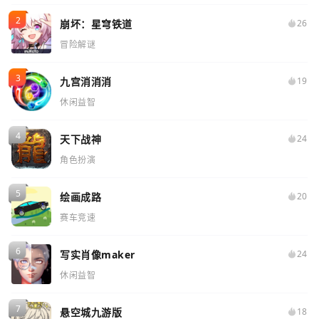
崩坏：星穹铁道
26
冒险解谜
九宫消消消
19
休闲益智
天下战神
24
角色扮演
绘画成路
20
赛车竞速
写实肖像maker
24
休闲益智
悬空城九游版
18