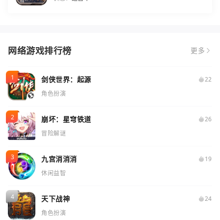
网络游戏排行榜
更多
剑侠世界：起源
22
角色扮演
崩坏：星穹铁道
26
冒险解谜
九宫消消消
19
休闲益智
天下战神
24
角色扮演