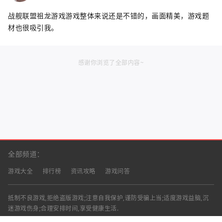
战舰联盟祖龙游戏游戏整体来说还是不错的，画面精美，游戏题
材也很吸引我。
感谢你浏览了全部内容~
全部频道：
游戏大全
排行榜
资讯攻略
游戏问答
抵制不良游戏,拒绝盗版游戏;注意自我保护,谨防受骗上当;适度游戏益脑,沉
迷游戏伤身;合理安排时间,享受健康生活.