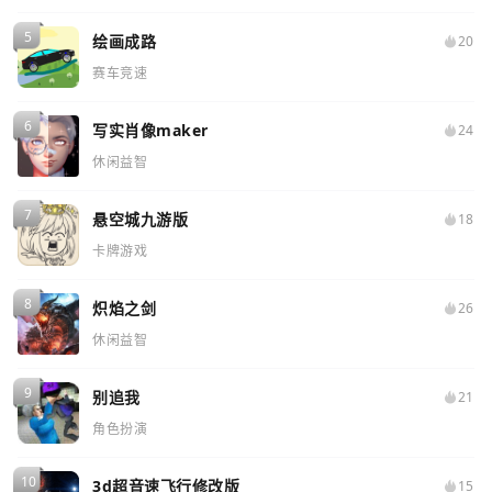
绘画成路
20
赛车竞速
写实肖像maker
24
休闲益智
悬空城九游版
18
卡牌游戏
炽焰之剑
26
休闲益智
别追我
21
角色扮演
3d超音速飞行修改版
15