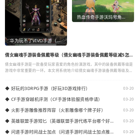
热血传奇手游沃玛号角（热血传奇沃玛装备隐藏属性）
华为玩不了VIVO手游（华为玩不了VIVO手游怎么办）
倩女幽魂手游装备佩戴等级（倩女幽魂手游装备佩戴等级减5怎么
弄）
倩女幽魂手游是一款备受玩家喜爱的角色扮演游戏，其中的装备佩戴等级是
游戏中非常重要的一环。本文将系统地介绍倩女幽魂手游装备佩戴等级及其
减5的相关知识。装备佩戴等级是指在倩女
◆
好玩的3DRPG手游（好玩3D游戏排行）
03-20
◆
CF手游穿越机评测（CF手游体验服资格申请）
03-20
◆
火影手游雕像推荐阵容（火影雕像哪个牌子好）
03-20
◆
英雄联盟手游短匕（英雄联盟手游代练平台哪个好
03-20
点）
◆
问道手游时间战士加点（问道手游时间战士加点推
03-20
荐）