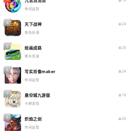
九宫消消消
19
休闲益智
天下战神
24
角色扮演
绘画成路
20
赛车竞速
写实肖像maker
24
休闲益智
悬空城九游版
18
卡牌游戏
炽焰之剑
26
休闲益智