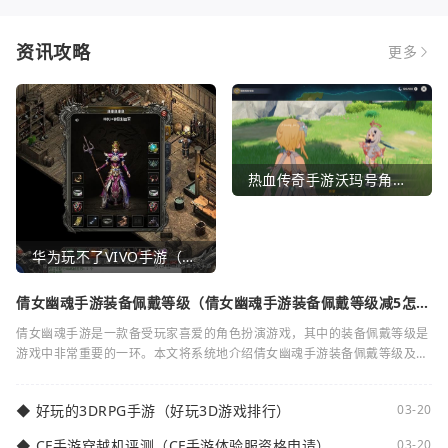
资讯攻略
更多
热血传奇手游沃玛号角（热血传奇沃玛装备隐藏属性）
华为玩不了VIVO手游（华为玩不了VIVO手游怎么办）
倩女幽魂手游装备佩戴等级（倩女幽魂手游装备佩戴等级减5怎么
弄）
倩女幽魂手游是一款备受玩家喜爱的角色扮演游戏，其中的装备佩戴等级是
游戏中非常重要的一环。本文将系统地介绍倩女幽魂手游装备佩戴等级及其
减5的相关知识。装备佩戴等级是指在倩女
◆
好玩的3DRPG手游（好玩3D游戏排行）
03-20
◆
CF手游穿越机评测（CF手游体验服资格申请）
03-20