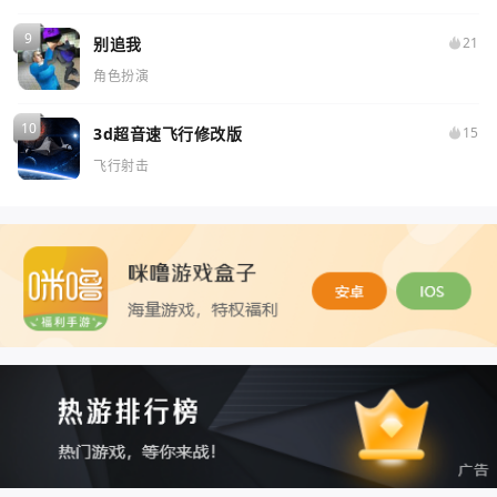
别追我
21
角色扮演
3d超音速飞行修改版
15
飞行射击