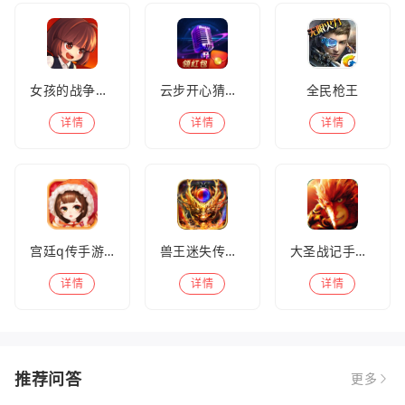
女孩的战争手机版(暂未上线)
云步开心猜歌名
全民枪王
详情
详情
详情
宫廷q传手游百度版
兽王迷失传奇高爆版
大圣战记手游官方版
详情
详情
详情
推荐问答
更多