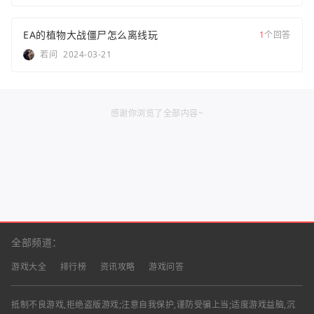
EA的植物大战僵尸怎么离线玩
1
个回答
若问
2024-03-21
感谢你浏览了全部内容~
全部频道：
游戏大全
排行榜
资讯攻略
游戏问答
抵制不良游戏,拒绝盗版游戏;注意自我保护,谨防受骗上当;适度游戏益脑,沉