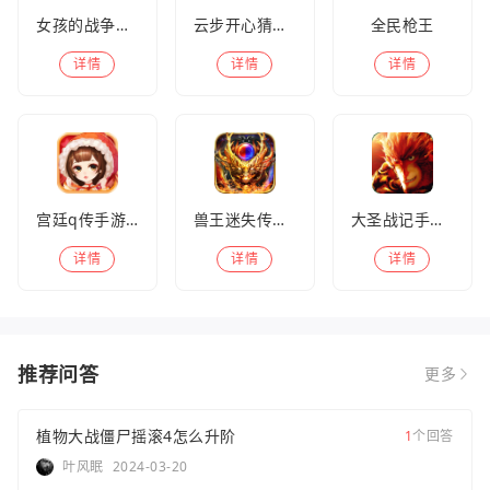
女孩的战争手机版(暂未上线)
云步开心猜歌名
全民枪王
详情
详情
详情
宫廷q传手游百度版
兽王迷失传奇高爆版
大圣战记手游官方版
详情
详情
详情
推荐问答
更多
植物大战僵尸摇滚4怎么升阶
1
个回答
叶风眠
2024-03-20