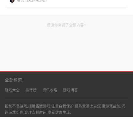
若问
2024-03-21
感谢你浏览了全部内容~
全部频道：
游戏大全
排行榜
资讯攻略
游戏问答
抵制不良游戏,拒绝盗版游戏;注意自我保护,谨防受骗上当;适度游戏益脑,沉
迷游戏伤身;合理安排时间,享受健康生活.
声明：部分资讯文章来自互联网，对本站有任何建议、意见或投诉，请与本
站联系
工作时间：9:00-18:00（周一至周五）